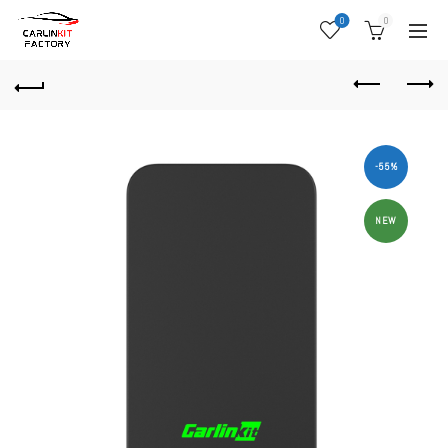
0
0
-55%
NEW