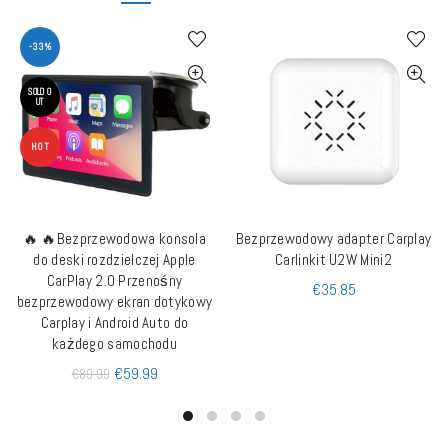
-33%
SOLD O
UT
HOT
🔥 🔥Bezprzewodowa konsola
Bezprzewodowy adapter Carplay
DOWIEDZ SIĘ WIĘCEJ
DODAJ DO KOSZYKA
do deski rozdzielczej Apple
Carlinkit U2W Mini2
CarPlay 2.0 Przenośny
€
35.85
bezprzewodowy ekran dotykowy
Carplay i Android Auto do
każdego samochodu
€
59.99
€
89.99