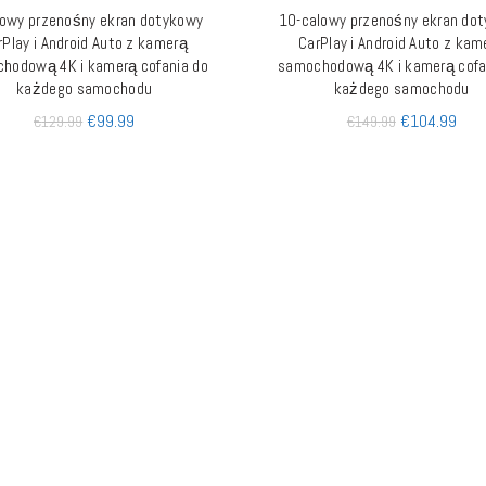
lowy przenośny ekran dotykowy
10-calowy przenośny ekran do
DOWIEDZ SIĘ WIĘCEJ
DODAJ DO KOSZYKA
rPlay i Android Auto z kamerą
CarPlay i Android Auto z kam
hodową 4K i kamerą cofania do
samochodową 4K i kamerą cofa
każdego samochodu
każdego samochodu
€
99.99
€
104.99
€
129.99
€
149.99