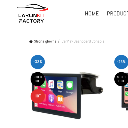
HOME
PRODUC
Strona główna
CarPlay Dashboard Console
-33%
-23%
SOLD
SOLD
OUT
OUT
HOT