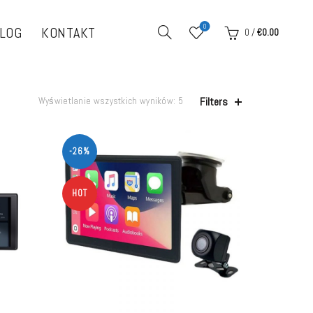
0
LOG
KONTAKT
0
/
€
0.00
Filters
Wyświetlanie wszystkich wyników: 5
-26%
HOT