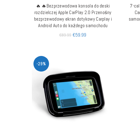
🔥 🔥Bezprzewodowa konsola do deski
7-ca
DOWIEDZ SIĘ WIĘCEJ
rozdzielczej Apple CarPlay 2.0 Przenośny
Ca
bezprzewodowy ekran dotykowy Carplay i
samoc
Android Auto do każdego samochodu
€
59.99
€
89.99
-29%