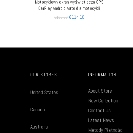
Motocyklowy ekran wyświetlacza GPS
DODAJ DO KOSZYKA
CarPlay Android Auto dla motocykli
€
114.16
€
159.99
OUR STORES
INFORMATION
About Store
United States
New Collection
Canada
Contact Us
Latest News
Australia
Metody Płatności