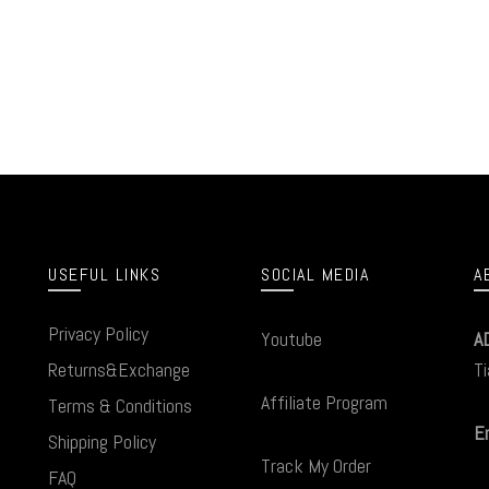
USEFUL LINKS
SOCIAL MEDIA
A
Privacy Policy
Youtube
A
Returns&Exchange
Ti
Affiliate Program
Terms & Conditions
Em
Shipping Policy
Track My Order
FAQ