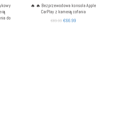
tykowy
🔥 🔥 Bezprzewodowa konsola Apple
DODAJ DO KOSZYKA
erą
CarPlay z kamerą cofania
nia do
€
66.99
€
89.99