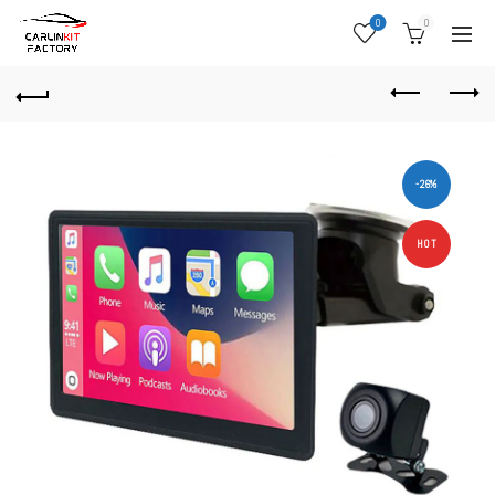
0
0
-26%
HOT