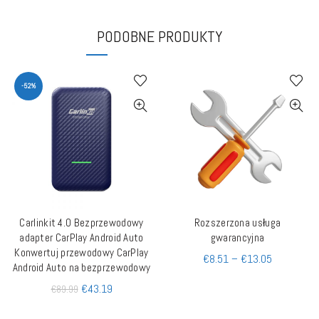
PODOBNE PRODUKTY
-52%
Carlinkit 4.0 Bezprzewodowy
Rozszerzona usługa
DODAJ DO KOSZYKA
QUICK SHOP
adapter CarPlay Android Auto
gwarancyjna
Konwertuj przewodowy CarPlay
€
8.51
–
€
13.05
Android Auto na bezprzewodowy
€
43.19
€
89.99