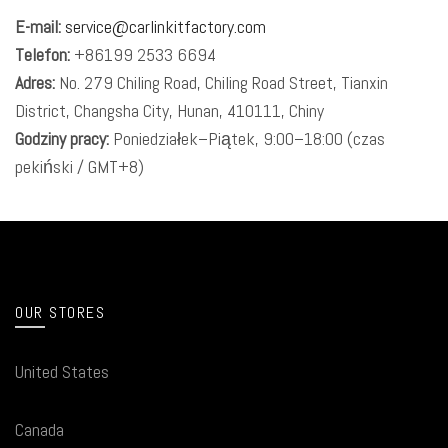
E-mail:
service@carlinkitfactory.com
Telefon:
+86199 2533 6694
Adres:
No. 279 Chiling Road, Chiling Road Street, Tianxin
District, Changsha City, Hunan, 410111, Chiny
Godziny pracy:
Poniedziałek–Piątek, 9:00–18:00 (czas
pekiński / GMT+8)
OUR STORES
United States
Canada