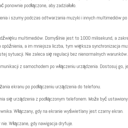
ać ponownie podłączone, aby zadziałało.
ienia i szumy podczas odtwarzania muzyki i innych multimediów po
 dźwięku multimediów. Domyślnie jest to 1000 milisekund, a zakre
późnienia, a im mniejsza liczba, tym większa synchronizacja muzy
ej sytuacji. Nie zaleca się regulacji bez nienormalnych warunków.
omunikacji z samochodem po włączeniu urządzenia. Dostosuj go, j
żania ekranu po podłączeniu urządzenia do telefonu.
nia się urządzenia z podłączonym telefonem. Może być ustawiony 
ownika. Włączany, gdy na ekranie wyświetlany jest czarny ekran.
 nie. Włączane, gdy nawigacja dryfuje.