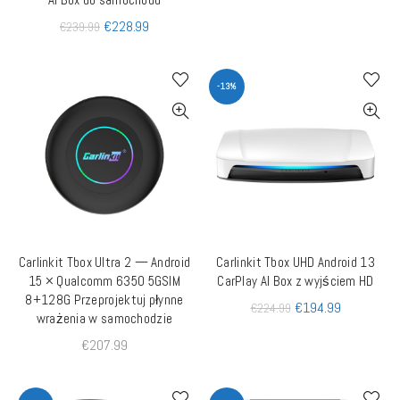
€
228.99
€
239.99
-13%
Carlinkit Tbox Ultra 2 — Android
Carlinkit Tbox UHD Android 13
DODAJ DO KOSZYKA
DODAJ DO KOSZYKA
15 × Qualcomm 6350 5GSIM
CarPlay AI Box z wyjściem HD
8+128G Przeprojektuj płynne
€
194.99
€
224.99
wrażenia w samochodzie
€
207.99