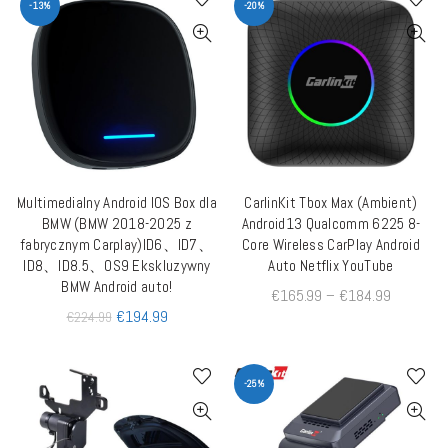
-13%
-20%
Multimedialny Android IOS Box dla
CarlinKit Tbox Max (Ambient)
DODAJ DO KOSZYKA
QUICK SHOP
BMW (BMW 2018-2025 z
Android13 Qualcomm 6225 8-
fabrycznym Carplay)ID6、ID7、
Core Wireless CarPlay Android
ID8、ID8.5、OS9 Ekskluzywny
Auto Netflix YouTube
BMW Android auto!
€
165.99
–
€
184.99
€
194.99
€
224.99
-25%