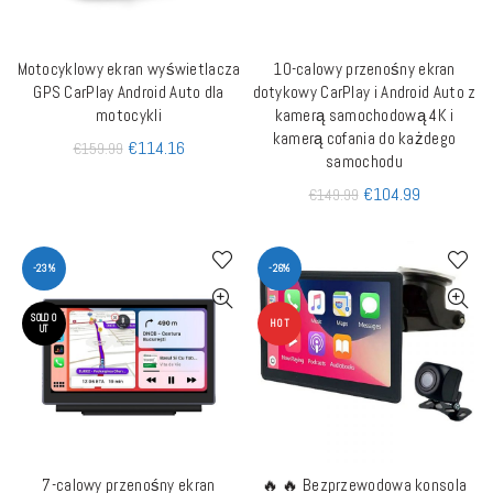
Motocyklowy ekran wyświetlacza
10-calowy przenośny ekran
DODAJ DO KOSZYKA
DODAJ DO KOSZYKA
GPS CarPlay Android Auto dla
dotykowy CarPlay i Android Auto z
motocykli
kamerą samochodową 4K i
kamerą cofania do każdego
€
114.16
€
159.99
samochodu
€
104.99
€
149.99
-23%
-26%
SOLD O
HOT
UT
7-calowy przenośny ekran
🔥 🔥 Bezprzewodowa konsola
DOWIEDZ SIĘ WIĘCEJ
DODAJ DO KOSZYKA