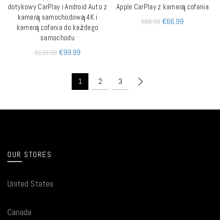
dotykowy CarPlay i Android Auto z
Apple CarPlay z kamerą cofania
kamerą samochodową 4K i
€
66.99
€
89.99
kamerą cofania do każdego
samochodu
€
99.99
€
129.99
1
2
3
OUR STORES
United States
Canada