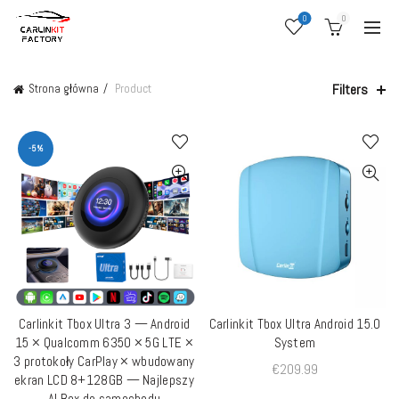
0
0
Filters
Strona główna
Product
-5%
Carlinkit Tbox Ultra 3 — Android
Carlinkit Tbox Ultra Android 15.0
DODAJ DO KOSZYKA
DODAJ DO KOSZYKA
15 × Qualcomm 6350 × 5G LTE ×
System
3 protokoły CarPlay × wbudowany
€
209.99
ekran LCD 8+128GB — Najlepszy
AI Box do samochodu