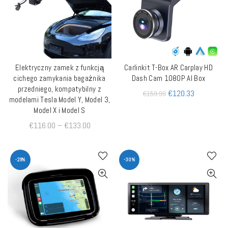
Elektryczny zamek z funkcją
Carlinkit T-Box AR Carplay HD
QUICK SHOP
QUICK SHOP
cichego zamykania bagażnika
Dash Cam 1080P AI Box
przedniego, kompatybilny z
€
120.33
€
159.99
modelami Tesla Model Y, Model 3,
Model X i Model S
€
116.00
–
€
133.00
-29%
-30%